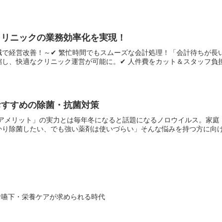
クリニックの業務効率化を実現！
減で経営改善！～✔ 繁忙時間でもスムーズな会計処理！「会計待ちが長
し、快適なクリニック運営が可能に。✔ 人件費をカット＆スタッフ負担を
おすすめの除菌・抗菌対策
ピュアメリット」の実力とは毎年冬になると話題になるノロウイルス。家
り除菌したい、でも強い薬剤は使いづらい」そんな悩みを持つ方に向けて
食嚥下・栄養ケアが求められる時代