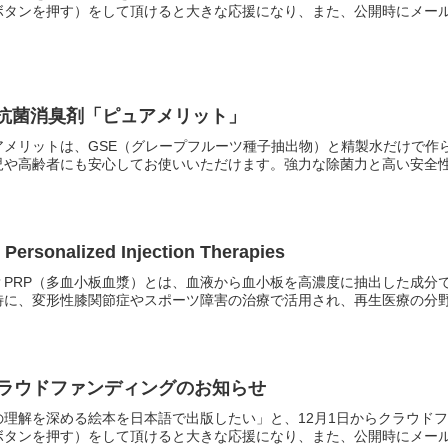
ボタンを押す）をして頂けると大きな応援になり、また、公開時にメールが
菌抗菌消臭剤「ピュアメリット」
メリットは、GSE（グレープフルーツ種子抽出物）と精製水だけで作ら
や高齢者にも安心してお使いいただけます。強力な除菌力と高い安全性を
onalized Injection Therapies
？PRP（多血小板血漿）とは、血液から血小板を高濃度に抽出した成
に、変形性膝関節症やスポーツ障害の治療で活用され、再生医療の分野で
クラウドファンディングのお知らせ
理解を深める絵本を日本語で出版したい」と、12月1日からクラウドフ
ボタンを押す）をして頂けると大きな応援になり、また、公開時にメールが