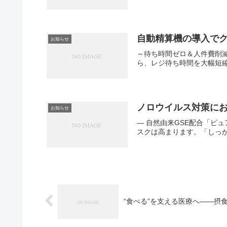
自動精算機の導入で
お知らせ
～待ち時間ゼロ＆人件費削
ら、レジ待ち時間を大幅短縮
ノロウイルス対策に
お知らせ
― 自然由来GSE配合「
スクは高まります。「しっか
“食べる”を支える医療へ――摂