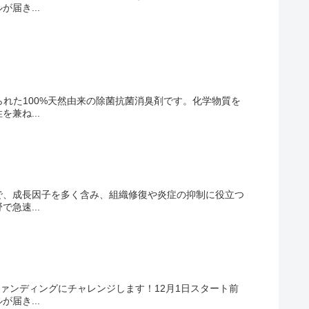
届き...
れた100%天然由来の除菌抗菌消臭剤です。化学物質を
兼ね...
分で、成長因子を多く含み、組織修復や炎症の抑制に役立つ
急速...
ァンディングにチャレンジします！12月1日スタート前
届き...